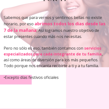
Sabemos que para vernos y sentirnos bellas no existe
abrimos todos los dias desde las
horario, por eso
7 de la mañana
, Así logramos nuestro objetivo de
estar presentes cuando más nos necesitas.
Pero no sólo es eso, también contamos con
servicios
especializados para cada integrante de tu familia
,
así como áreas de diversión para los más pequeños.
Todo porque nos encanta recibirte a ti y a tu familia.
•Excepto días festivos oficiales